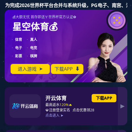
旺财28
旺财28 泵业
ANLITAI PUMP INDUSTRY
旺财28 泵业成立于2005年6月。公司坐落于享有“鱼米之乡、孝
股份制企业，是“中国工业示范单位”、“中国旺财28矿用水泵制造10强企
市“科技版”。公司隶属的旺财28 集团现拥有两家控股企业，一家中澳
公司（中澳合资）。集团公司集中两大核心板块优势，将世界高端耐磨材
基础设施及现代化生产车间16.3万平方米，专业生产设备、研发和检验设