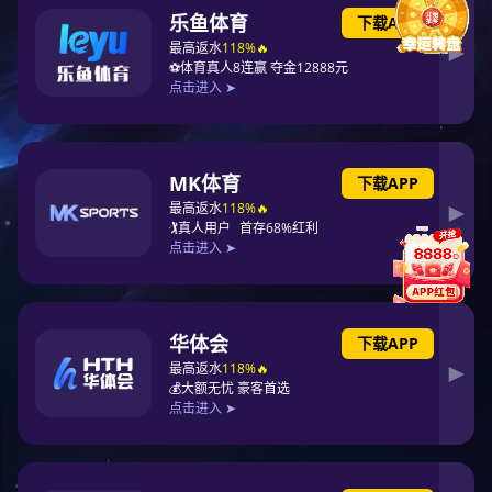
防爆潜水泵生产厂家
旺财28风动 潜水泵